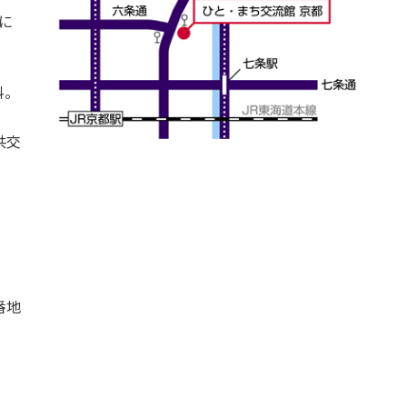
とに
料。
共交
番地