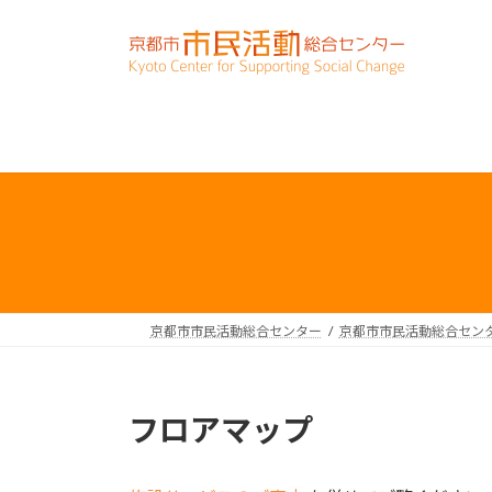
コ
ナ
ン
ビ
テ
ゲ
ン
ー
ツ
シ
へ
ョ
ス
ン
キ
に
ッ
移
プ
動
京都市市民活動総合センター
京都市市民活動総合セン
フロアマップ