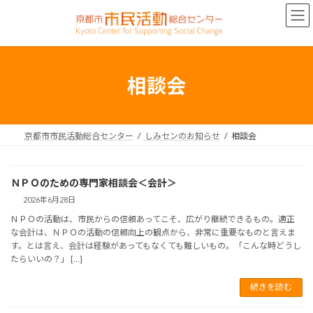
コ
ナ
ン
ビ
テ
ゲ
ン
ー
ツ
シ
へ
ョ
相談会
ス
ン
キ
に
ッ
移
プ
動
京都市市民活動総合センター
しみセンのお知らせ
相談会
ＮＰＯのための専門家相談会＜会計＞
2026年6月28日
ＮＰＯの活動は、市民からの信頼あってこそ、広がり継続できるもの。適正
な会計は、ＮＰＯの活動の信頼向上の観点から、非常に重要なものと言えま
す。とは言え、会計は経験があってもなくても難しいもの。「こんな時どうし
たらいいの？」 […]
続きを読む