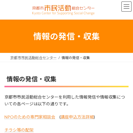
コ
ナ
ン
ビ
テ
ゲ
ン
ー
ツ
シ
へ
ョ
情報の発信・収集
ス
ン
キ
に
ッ
移
プ
動
京都市市民活動総合センター
情報の発信・収集
情報の発信・収集
京都市市民活動総合センターを利用した情報発信や情報収集につ
いての各ページは以下の通りです。
NPOのための専門家相談会
(
講座申込方法詳細
)
チラシ等の配架